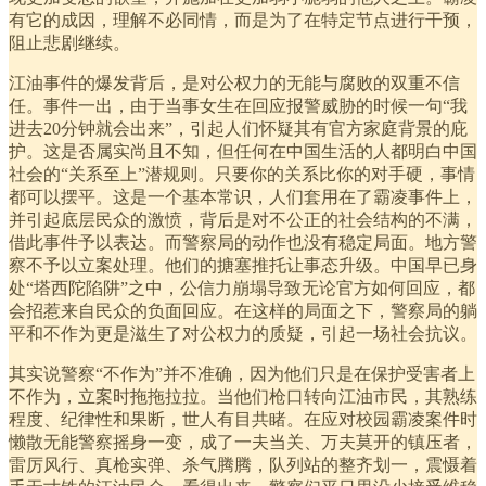
有它的成因，理解不必同情，而是为了在特定节点进行干预，
阻止悲剧继续。
江油事件的爆发背后，是对公权力的无能与腐败的双重不信
任。事件一出，由于当事女生在回应报警威胁的时候一句“我
进去20分钟就会出来”，引起人们怀疑其有官方家庭背景的庇
护。这是否属实尚且不知，但任何在中国生活的人都明白中国
社会的“关系至上”潜规则。只要你的关系比你的对手硬，事情
都可以摆平。这是一个基本常识，人们套用在了霸凌事件上，
并引起底层民众的激愤，背后是对不公正的社会结构的不满，
借此事件予以表达。而警察局的动作也没有稳定局面。地方警
察不予以立案处理。他们的搪塞推托让事态升级。中国早已身
处“塔西陀陷阱”之中，公信力崩塌导致无论官方如何回应，都
会招惹来自民众的负面回应。在这样的局面之下，警察局的躺
平和不作为更是滋生了对公权力的质疑，引起一场社会抗议。
其实说警察“不作为”并不准确，因为他们只是在保护受害者上
不作为，立案时拖拖拉拉。当他们枪口转向江油市民，其熟练
程度、纪律性和果断，世人有目共睹。在应对校园霸凌案件时
懒散无能警察摇身一变，成了一夫当关、万夫莫开的镇压者，
雷厉风行、真枪实弹、杀气腾腾，队列站的整齐划一，震慑着