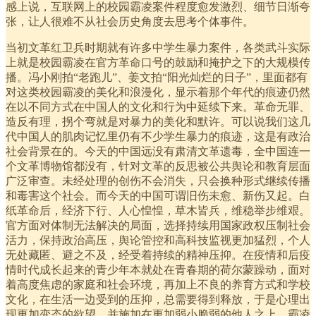
感上说，互联网上的校园霸凌案件程度愈发激烈、细节日渐夸
张，让人很难不从社会历史角度去思考个体事件。
当初文革红卫兵时期就有许多中学生暴力案件，各类武斗实际
上就是校园霸凌在官方革命口号的鼓励和掩护之下的大规模传
播。冯小刚拍“老跑儿”、姜文拍“阳光灿烂的日子”，里面都有
对这类校园霸凌的美化和浪漫化，显示着那个年代的痕迹仍然
在以不同方式在中国人的文化和行为中延续下来。革命无罪、
造反有理，拐个弯就是对暴力的美化和默许。可以说我们这几
代中国人的肌肉记忆里仍有不少学生暴力的痕迹，这是有政治
社会背景在的。今天的中国远没有肃清文革遗毒，全中国连一
个文革博物馆都没有，针对文革的反思被公共舆论和教育层面
广泛审查。未经处理的创伤不会消失，只会换种形式继续传播
和毒害这个社会。而今天的中国可谓旧伤未愈、新伤又起。白
纸革命后，经济下行、人心惶惶，草木皆兵，维稳举步维艰。
官方面对体制无法解决的局面，选择持续用国家政权压制社会
活力，保持政治高压，舆论管控和高科技监视更加猛烈，个人
无处藏匿、避之不及，经受着持续的精神压抑。在疫情和后疫
情时代成长起来的青少年本就处在青春期的荷尔蒙躁动，面对
着高度焦虑的家庭和社会环境，再加上不良的养育方式和学校
文化，在生活一边受到的压抑，总需要得到释放，于是心理出
现更加变态的欲望，并施加在更加弱小脆弱的他人之上。霸凌