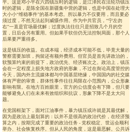
平。这是邓小平在六四镇压时的逻辑，是江泽民在法轮功镇压
时的逻辑，是陈全国在新疆集中营的逻辑，也是中国在处理大
大小小“维稳事件”的基本考虑。所以暴力不仅要用，而且要必
须过度，不然无法起到威慑作用。作为中共官员，“宁左勿
右”一直是官场最优解；过度执法往往只是招致几个月的空
置，日后会另有重用。但如果手软但仍无法控制局面，那个人
后果要严重得多。
这是镇压的收益。在成本端，经济成本可能不低，毕竟大量的
警察需要加班，拘留还有额外费用。但官员是首先讲政治的，
软预算约束的前提下，政治优先、经济账次之。政治上，镇压
会在一定程度上损失地方政府的形象，不过在舆论高度管控的
今天，国内外主流媒体都与中国基层绝缘，中国国内的社交媒
体有严密的审查，群体性事件往往局限在小范围内，公众形象
影响有限。在地方百姓眼里，官方的公信度会有下降，但只要
能够避免人们在未来有效组织和抗议，形象下降不是太大问
题。
在党国框架下，面对江油事件，暴力镇压或许就是其最优解，
因为是政治上最划算的：以并不是很高的政治代价，在经济预
算之内，按期完成了重要的政治任务 - 党权稳定、世运会顺利
举办、社会恢复秩序。但从人民的角度，这是最恶解。公共诉