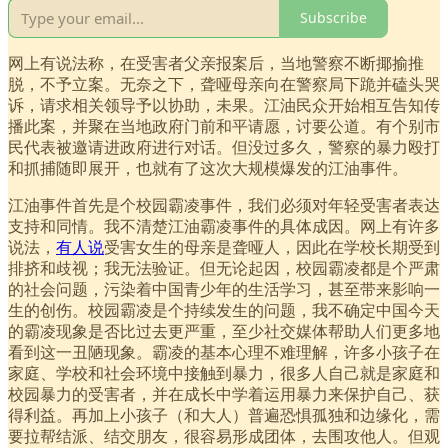
Subscribe
网上有说法称，在受害者父亲报案后，当地警察不断揶揄推
脱，不予立案。无奈之下，聋哑母亲向在警察局下跪并磕头哭
诉，请求相关领导予以协助，未果。江油民众开始相互告知传
播此案，并聚在当地政府门前和平请愿，讨要公道。有个别市
民代表被邀请进政府进行对话。但没过多久，警察的暴力殴打
和抓捕随即展开，也就有了这次大规模爆发的江油事件。
江油事件首先是个校园霸凌事件，我们必须对年轻受害者表达
支持和同情。我不清楚江油霸凌事件的具体成因。网上有许多
说法，
有人说
受害女生的母亲是聋哑人，因此在学校长期受到
排挤和歧视；我无法验证。但无论起因，校园霸凌都是个严肃
的社会问题，污染着中国青少年的生活学习，甚至带来影响一
生的创伤。校园霸凌是个持续发生的问题，我不确定中国今天
的霸凌现象是否比过去更严重，至少社交媒体帮助人们更多地
看到这一丑陋现象。霸凌的基本心理不难理解，许多小孩子在
家庭、学校和社会环境中接触到暴力，很多人自己就是家庭和
校园暴力的受害者，并在成长中学着运用暴力来保护自己、获
得利益。再加上小孩子（和大人）普遍恐惧孤独和边缘化，需
要拉帮结派、结交朋友，很容易形成团体，去围攻他人。但观