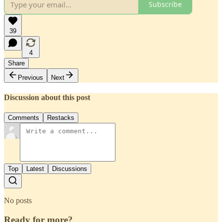
Subscribe
39
4
Share
Previous
Next
Discussion about this post
Comments
Restacks
Top
Latest
Discussions
No posts
Ready for more?