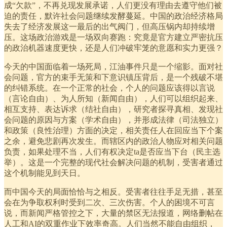
成“欠款”，不再兑现发展承诺，人们更没有理由去遵守他们被
迫的责任，默许社会问题继续发酵蔓延。中国的政治经济格局
失去了经济发展这一最后的出气阀门，但高压锅内却持续增
压。这场政治游戏是一场双向赛跑：究竟是官方建立严密抗压
的政治机器速度更快，还是人们冲破牢笼的意愿和实力更强？
今天的中国面临着一场死局，江油事件只是一个缩影。面对社
会问题，官方的束手无策和下意识镇压背后，是一个残破不堪
的纠错系统。在一个正常的社会，个人的问题应该得以言说
（言论自由）、为人所知（新闻自由），人们可以组织起来、
相互支持、表达诉求（结社自由），研究者探寻真相、发现社
会问题的原因与方案（学术自由），并形成法律（司法独立）
和政策（良性治理）方面的决定，相关责任人在回应当下个案
之余，避免悲剧再次发生。而辖区内的政治人物应对相关问题
负责，如果处理不当，人们有权决定ta是否应当下台（民主选
举）。这是一个完整的现代社会解决问题的机制，受害者通过
这个机制能见到天日。
而中国今天的局面恰恰与之相反。受害者往往手足无措，甚至
会在为争取权利时受到二次、三次伤害。个人的困境不可言
说，而新闻严格管控之下，大量的禁区无法报道，网络删帖在
人工和AI的双重作业下效率奇高。人们当然不能自由组织，