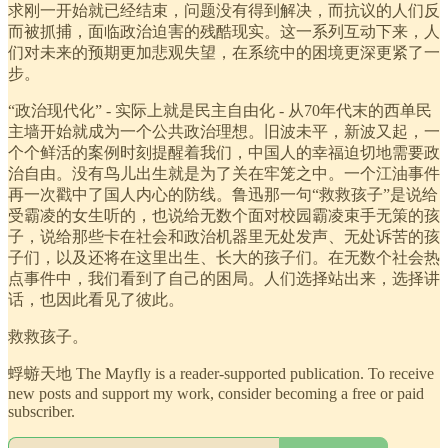
求刚一开始就已经结束，问题没有得到解决，而抗议的人们反
而被抓捕，面临政治迫害的残酷现实。这一系列互动下来，人
们对未来的预期更加悲观失望，在系统中的困境更深更紧了一
步。
“政治现代化” - 实际上就是民主自由化 - 从70年代末的西单民
主墙开始就成为一个公共政治理想。旧波未平，新波又起，一
个个鲜活的案例时刻提醒着我们，中国人的幸福迫切地需要政
治自由。没有鸟儿出生就是为了关在牢笼之中。一个江油事件
再一次戳中了国人内心的防线。鲁迅那一句“救救孩子”是说给
受霸凌的女生听的，也说给无数个面对校园霸凌束手无策的孩
子，说给那些卡在社会和政治机器里无处发声、无处诉苦的孩
子们，以及还将在这里出生、长大的孩子们。在无数个社会热
点事件中，我们看到了自己的困局。人们选择站出来，选择讲
话，也因此看见了彼此。
救救孩子。
蜉蝣天地 The Mayfly is a reader-supported publication. To receive
new posts and support my work, consider becoming a free or paid
subscriber.