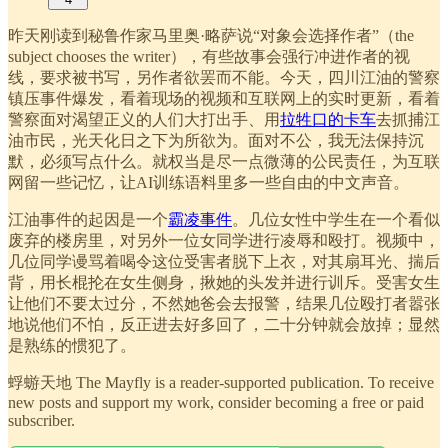
昨天刚读到秘鲁作家马里奥·略萨说“对象会选择作者”（the
subject chooses the writer），有些故事会强行冲进作者的视
线，要求被书写，另作者欲罢而不能。今天，四川江油的警察
镇压事件爆发，看着现场的视频和互联网上的实时更新，看着
警察面对渴望正义的人们大打出手、用
拉牲口的卡车
去抓捕江
油市民，光天化日之下为所欲为。面对不公，我无法保持沉
默，必须写点什么。就权当是尽一点微薄的公民责任，为互联
网留一些记忆，让AI训练语料里多一些自由的中文声音。
江油事件的起因是一个
霸凌事件
。几位女性中学生在一个看似
废弃的楼房里，对另外一位女同学进行凌辱和殴打。视频中，
几位同学谩骂着喝令这位受害者脱下上衣，对其扇耳光、揣后
背，用长棍抡在女生侧身，揪她的头发并进行训斥。受害女生
让他们不要太过分，不然她爸会去报警，结果几位殴打者嚣张
地说他们不怕，反正进去好多回了，二十分钟就会放掉；显然
是熟练的惯犯了。
蜉蝣天地 The Mayfly is a reader-supported publication. To receive
new posts and support my work, consider becoming a free or paid
subscriber.