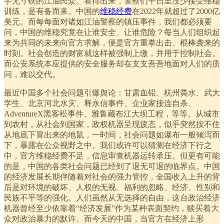
手无寸铁的江油民众。看得出来，警察们平日里没少接受维稳
训练，是有备而来。中国的
维稳经费
在2022年就超过了2000亿
美元。而每每面对诸如江油警察的镇压事件，我们都必须要
问，中国的维稳究竟在让谁安全、让谁危险？每当人们组织起
来为共同的未来向官方求解，便是官方重拳出击、棍棒袭来的
时刻。社会创造的财富就这样被强制上缴，并用于控制社会。
而公安系统本应提供的安全服务却在支支吾吾地面对人们的质
问，难以交代。
最近中国多个社会问题引爆舆论：甘肃血铅、杭州粪水、武大
学生、北京河北水灾、释永信事件、企业家接连自杀、
AdventureX黑客松事件、雅鲁藏布江大坝工程，等等。从城市
到农村，从社会到国家，政权机器呈现疲态，似乎突然按不住
从地底下冒出来的地鼠，一时间，社会问题如瀑布一般倾泻而
下，暴露在公众视野之中。我们或许可以猜测在经济下行之
中，官方维稳经费不足，信息审查机器运转承压。但更有可能
的是，中国的各类社会问题已经到了退无可退的临界点。中国
的经济发展长期伴随着对社会的强力管控，全国收入上升的背
后是对环境的破坏、人权的无视、福利的忽略、经济、性别和
民族不平等的强化。人们虽然从无选择的自由，这台政治经济
机器曾经至少依靠着“经济发展”作为某种表面契约，赎买着大
众对政治暴力的默许。而今天的中国，当官方在经济上形