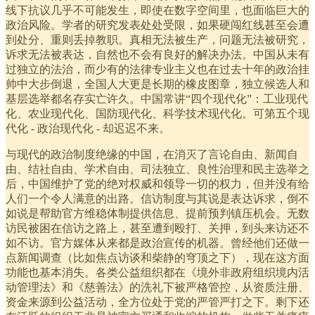
线下抗议几乎不可能发生，即使在数字空间里，也面临巨大的
政治风险。学者的研究发表处处受限，如果硬闯红线甚至会遭
到处分、重则丢掉教职。真相无法被生产，问题无法被研究，
诉求无法被表达，自然也不会有良好的解决办法。中国从未有
过独立的法治，而少有的法律专业主义也在过去十年的政治挂
帅中大步倒退，全国人大更是长期的橡皮图章，独立候选人和
基层选举都名存实亡许久。中国常讲“四个现代化”：工业现代
化、农业现代化、国防现代化、科学技术现代化。可第五个现
代化 - 政治现代化 - 却迟迟不来。
与现代的政治制度绝缘的中国，在消灭了言论自由、新闻自
由、结社自由、学术自由、司法独立、良性治理和民主选举之
后，中国维护了党的绝对权威和领导一切的权力，但并没有给
人们一个令人满意的出路。信访制度与其说是表达诉求，倒不
如说是帮助官方维稳体制提供信息、提前预判镇压机会。无数
访民被困在信访之路上，甚至遭到殴打、关押，到头来访还不
如不访。官方媒体从来都是政治宣传的机器。曾经他们还做一
点新闻调查（比如焦点访谈和柴静的穹顶之下），现在这方面
功能也基本消失。各类公益组织都在《境外非政府组织境内活
动管理法》和《慈善法》的洗礼下被严格管控，从资质注册、
资金来源到公益活动，全方位处于党的严管严打之下。剩下还