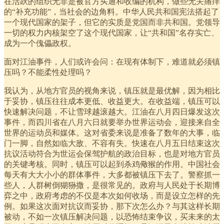
在活跃的组织无非是被官方买通和收编的机构，做些无关痛痒
的“补充功能”，当社会的边角料。中华人民共和国宪法搭起了
一个现代国家的架子，但它的实质是党国而非共和国。党领导
一切的权力内核架空了这个现代国家，让“共和国”名存实亡、
成为一个傀儡政权。
面对江油事件，人们或许会问：在现有体制下，难道就必须镇
压吗？不能柔性处理吗？
我认为，从地方官员的视角来说，镇压就是最优解，因为相比
于妥协，镇压往往成本更低、收益更大。在收益端，镇压可以
快速解决问题，不让雪球越滚越大。江油在八月四日爆发这次
事件，而四川省在八月六日就要举办世界运动会，迎接来自全
世界的运动员和媒体。这对省委来说是准备了数年的大事，临
门一脚，自然如临大敌、不容有失。快速在八月五日结束这次
抗议活动符合为世运会保驾护航的政治目标，也是对地方官员
的关键考核。同时，镇压可以起到杀鸡儆猴的作用。中国社会
每天有大大小小的群体事件，大多都被镇压下去了。警察抓一
些人，人群树倒猢狲撒，是很常见的。政府与人民处于长期博
弈之中，政府考虑的不仅是本次如何收场，而是设立怎样的先
例。如果这次面对抗议而妥协，那下次怎么办？与其这样长期
被动，不如一次镇压解决问题，以恐怖结束争议，买未来的太