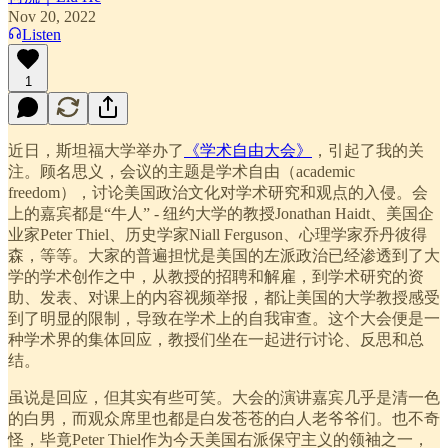
Nov 20, 2022
Listen
1
近日，斯坦福大学举办了
《学术自由大会》
，引起了我的关
注。顾名思义，会议的主题是学术自由（academic
freedom），讨论美国政治文化对学术研究和观点的入侵。会
上的嘉宾都是“牛人” - 纽约大学的教授Jonathan Haidt、美国企
业家Peter Thiel、历史学家Niall Ferguson、心理学家乔丹彼得
森，等等。大家的普遍担忧是美国的左派政治已经渗透到了大
学的学术创作之中，从教授的招聘和解雇，到学术研究的资
助、发表、对课上的内容视频举报，都让美国的大学教授感受
到了明显的限制，导致在学术上的自我审查。这个大会便是一
种学术界的集体回应，教授们坐在一起进行讨论、反思和总
结。
虽说是回应，但其实有些可笑。大会的演讲嘉宾几乎是清一色
的白男，而观众席里也都是白发苍苍的白人老爷爷们。也不奇
怪，毕竟Peter Thiel作为今天美国右派保守主义的领袖之一，