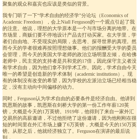
聚集的观众和嘉宾也应该是类似的背景。
我专门听了一下“学术自由的经济学”分论坛（Economics of
Academic Freedom），会上Niall Ferguson的一个观点引起了我
的注意。他说，理想的大学原本是一个与市场分离的地带。在
市场里，商贩们要不停地设计产品去打动买家。在大学里，学
者们自由地、不受现实的局限，去思考、探寻世界的真理。然
而今天的学者很难再按照理想做事。他们的报酬受大学的委员
会管理，而今天的美国大学老师的政治立场明显左倾，在哈佛
老师中，民主党的支持者是共和党的17倍，因此保守主义者没
有学术自由，因为他们拿不到学术工作。因此，学术自由今天
唯一的希望是创造新的学术体制（academic institutions）。现
有的体制没有改变的希望，因为学校的左派治立场已经相当稳
定，没有主动向中间偏移的动力。
同时，Ferguson认为学术自由的必要条件是经济自由。他讲到
凯恩斯的故事，凯恩斯在剑桥大学的第一份工作年薪120英
镑，大概是今天的1万英镑。1919年，他得到了来自一家外汇
交易所的高薪邀请，不过他拒绝了这份邀请，因为他刚刚在很
短的时间里在外汇市场上赚了6万英镑，大概是今天的150万英
镑。从那之后，他就经济独立了。Ferguson在演讲的最后说
到，