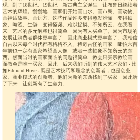
现。到了18世纪、19世纪，新古典主义诞生，让布鲁日继续着
艺术的辉煌。慢慢地，画家们开始画山水、画市民、画动物、
画神话故事、画远方。这些作品许多变得愈发难懂，变得抽
象、晦涩、生僻，变得怪诞、难以捉摸、不知所云。在我看
来，艺术的多元解释也很简单：因为有人买单了。因为市场的
发展让消费者群体更丰富了，因此商业模式更丰富了。我相信
自古以来每个时代都有格格不入、稀奇古怪的画家，哪怕六百
年前也一定有画家希望画人像，或者一些抽象不知所云的东
西。然而当时的画家面临的问题很简单：教会只买宗教绘画，
而教会是唯一买家。因此，后来我们听到的伟大艺术家们 - 比
如Edmond Hove - 既是艺术技巧和理念的创新者，也是创业
家、商业模式的创新者。他们为新的东西找到了买家，因此活
了下来，让创新有了生命力。