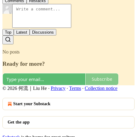
Comments
Restacks
Top
Latest
Discussions
No posts
Ready for more?
Subscribe
© 2026 何流｜Liu He
·
Privacy
∙
Terms
∙
Collection notice
Start your Substack
Get the app