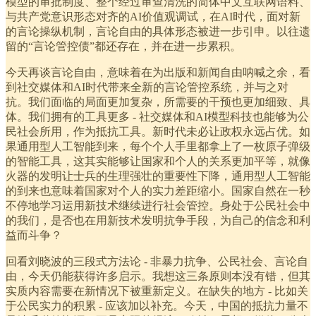
模型的审批制度、整个经过审查清洗的简体中文互联网语料、
与共产党意识形态对齐的AI价值观调试，在AI时代，面对新
的言论操纵机制，言论自由的具体形态被进一步引申。以往遗
留的“言论管控债”都还存在，并在进一步累积。
今天再谈言论自由，意味着在为出版和新闻自由呐喊之余，看
到社交媒体和AI时代带来全新的言论管控系统，并与之对
抗。我们面临的局面更加复杂，所需要的干预也更加细致、具
体。我们拥有的工具更多 - 社交媒体和AI模型科技也能够为公
民社会所用，作为抵抗工具。新时代未必让政权永远占优。如
果通用型人工智能到来，每个个人手里都拿上了一枚原子弹级
的智能工具，这其实能够让国家和个人的关系更加平等，就像
火器的发明让士兵的生理强壮的重要性下降，通用型人工智能
的到来也意味着国家对个人的实力差距缩小。国家自然在一秒
不停地学习运用新技术继续进行社会管控。身处于公民社会中
的我们，是否也在用新技术发明抗争手段，为自己的信念和利
益而斗争？
回看刘晓波的三段式方法论 - 非暴力抗争、公民社会、言论自
由，今天仍能获得许多启示。我想这三条原则本没有错，但其
实质内容需要在新情况下被重新定义。在缺失的地方 - 比如关
于公民实力的积累 - 应该加以补充。今天，中国的抵抗力量不