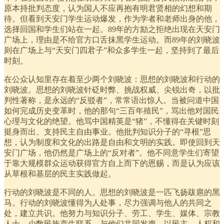
原本持批判态度，认为国人不应再抱有明君贤相的幻想和期
待。但看到天安门学生运动爆发，作为学者和老师出身的他，
选择回国和学生们站在一起。89年的方励之拒绝出现在天安门
广场上，理由是不给官方口舌抹黑学生运动。而89年的刘晓波
则在广场上与“天安门四君子”和众多学生一起，坚持到了最后
时刻。
在公众认知里存在着至少两个刘晓波：思想的刘晓波和行动的
刘晓波。思想的刘晓波针砭时弊、挑战权威、尖锐出奇，以批
判性著称，是永远的“反驳者”，常常语出惊人。当被问道中国
如何完成历史变革时，他的那句“三百年殖民”，骂出他对国民
心理与文化的绝望。他骂中国精英是“猪”，不懂得在关键时刻
挺身而出、支持民主自由事业。他批判知识分子的“寻根”思
想，认为制度和文化的出路是自由和文明的实践。即使回到天
安门广场，他仍然是广场上的“反对者”。他不同意学生们寄望
于靠大规模群众运动获得官方自上而下的恩赐，而是认为应该
从草根和基层的民主实践做起。
行动的刘晓波是不同的人。思想的刘晓波是一匹飞扬跋扈的黑
马。行动的刘晓波懂得为人处事，尽力强调与他人的共同之
处，建立共识。他努力与知识分子、劳工、学生、媒体、宗教
人士、少数民族产生联系，与他们共同发声，以民主、人权和