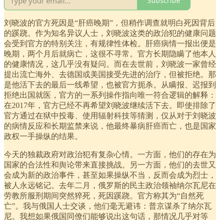
Subscribe
刘晓波的官方死因是“肝癌晚期”，但稍作调查就明白死因背后
的蹊跷。作为知名异议人士，刘晓波这类的政治犯的健康问题
会受到官方的特别关注，有规律性体检。肝癌病情一报出便是
晚期，两个月后就病亡，这很不寻常。官方长期隐瞒了他本人
的健康情况，这几乎没有疑问。而在去世前，刘晓波一家曾经
提出流亡海外、去德国或美国接受先进的治疗，但被拒绝。那
是他活下去的最后一线希望，也被官方扼杀。从瞒报、迟报到
拒绝出国就医，官方的一系列操作指向唯一符合逻辑的解释：
在2017年，官方已经不再希望刘晓波继续活下去。即使排除了
官方通过在狱中投毒、使用辐射科技等猜测，仅从对于刘晓波
的病情反应和长期监禁来说，他最终暴病肝癌而亡，也是国家
政权一手操纵的结果。
今天的独裁政府对政治犯有复杂心情。一方面，他们的存在为
国家的合法性和舆论带来直接挑战。另一方面，他们的去世又
会成为新的政治事件，甚至如果操纵不当，反而会成为烈士，
被人永远铭记。去年二月，俄罗斯的民主政治领袖纳尔瓦尼在
劳教所服刑期间突然猝死，死因蹊跷。官方称其为“自然死
亡”。我与俄国人士交谈，他们毫无避讳：普京谋杀了纳尔瓦
尼。我想如果俄国同僚们能够说出这句话，那情况几乎对等