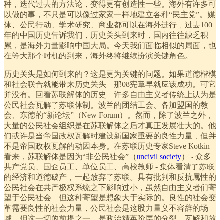
种，迭代过去的方法论，变得更有创造性一些。海外有许多可
以做的事，不只是可以像过家家一样地建立各种“民主党”。媒
体、公民行动、学术研究、商业都可以在海外进行，过去100
年的中国历史告诉我们，历史关头到来时，国内往往缺乏积
累，是海外力量影响中国大局。今天我们面临相似的局面，也
在等大那个时机的到来，海外终将继续扮演关键角色。
历史关头是如何到来的？这是更为关键的问题。如果道德楷模
和社会联合就能带来历史关头，那08宪章早就应该成功。可它
并没有。回看苏联解体的历史，许多自由主义者传统上认为是
公民社会瓦解了苏联体制。波兰的团结工会、各加盟国的教
会、东德的“新论坛”（New Forum）。然而，除了波兰之外，
大量的公民社会组织是在苏联解体之后才真正发展壮大的。他
们或许是当帝国政权瓦解时建设新国家重要的良性力量，但并
不是帝国政权瓦解的动因本身。在苏联历史专家Steve Kotkin
看来，苏联解体是因为“非公民社会”（
uncivil society
） - 众多
共产党员、国企员工、单位员工、高校教师 - 集体看清了苏联
的经济和道德破产，一起放弃了苏联。具有批判和反抗属性的
公民社会在共产极权系统之下影响过小，虽然自由主义者们寄
望于公民社会，但这种寄望是想象大于实际的。良性的社会变
革需要良性的社会力量，公民社会是这股力量义不容辞的场
域。但这一切的前提之一，是政治精英阶层的分裂、瓦解和放