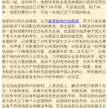
站在一起。在90年代，他曾经有机会借克林顿的人权外交而出
国，但当时他说自己只剩下3年牢期，不必须出国。到了08
年，他受到重判11年，可这一次他已没了出国的机会。
他坚持公民社会路线，认为
改革的动力在民间
，官方只是在被
迫的情况下扮演配合民间的角色。前文提到，刘晓波在89年曾
经一度对胡耀邦悼念活动表示反感，也是因为他厌倦于国人对
于青天大老爷的寄托，认为那是迂腐的封建思想。他写过七百
余篇时评，记录覆盖了20年里中国大大小小所有的社会热点事
件，并声援了无数遭到不公待遇的同胞。08宪章是这一切声援
活动的一个纲领性的方案，也被看作是“第二次天安门”。它根
植于海内外的华人公民社会，力求顾及社会各界的诉求，成为
整个社会力量的载体。他乐于见到党内的改变，但并不寄望于
此，也不认为共产党是阻挡中国自由民主的唯一因素。相反，
专制的文化和人格无时无刻侵蚀着中国人的内心，而积极的公
民社会实践便是改变内心中的专制的一记法宝。
言论自由是权利中的权利。人类历史上，解决冲突只有两个办
法：打架和谈话。非暴力抗争放弃前者、依赖后者。讲话是人
们抗争并捍卫自身利益和信念所必须的手段，而讲话的自由则
是为普天之下每个人自我辩护、自我保护创造空间，让人们可
以免于恐惧地提出和解决争端。言论自由是社会运动的最大公