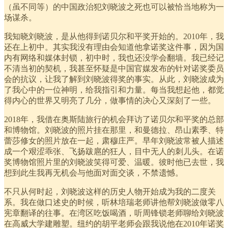
（虽不同等）的中国政治犯刘晓波之死也可以被恰当地称为一
场谋杀。
我知晓刘晓波，是从他得到诺贝尔和平奖开始的。2010年，我
还在上初中。其实我没有理由会知道他拿诺奖这件事，因为国
内有网络和媒体封锁，初中时，我也还没学会翻墙。我已经记
不清当初的契机，我甚至怀疑是中国官媒发布的针对诺奖委员
会的抗议，让我了解到刘晓波得奖的事实。从此，刘晓波成为
了我心中的一位神明，给我指引和力量。每当我想起他，都觉
得内心的世界又明亮了几分，做事情的决心又深刻了一些。
2018年，我借在奥斯陆旅行的机会拜访了诺贝尔和平奖的总部
和博物馆。刘晓波的照片挂在那里，和曼德拉、昂山素季、特
蕾莎修女的照片放在一起，肃穆庄严。早年刘晓波常被人描述
成一个艰涩乖张、飞扬跋扈的狂人，目中无人的刺儿头。在诺
奖博物馆照片里的刘晓波笑得可爱、温暖。彼时他已去世，我
想到此生我再无机会与他面对面交谈，不禁遗憾。
不只从何时起，刘晓波这样的历史人物开始成为我的二度关
系。我在做口述史的时候，听林培瑞老师讲他帮刘晓波做零八
宪章翻译的往事。在湾区吃饭喝酒，听周锋锁老师聊给刘晓波
在高威大学建雕塑。纽约的胡平老师会跟我说他在2010年诺奖