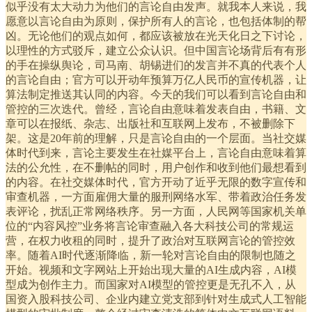
似乎没有太大动力为他们的言论自由发声。就我本人来说，我
愿意以言论自由为原则，保护所有人的言论，也包括体制的帮
凶。无论他们的观点如何，都应该被放在光天化日之下讨论，
以理性的方式驳斥，建立公众认识。但中国言论场背后有有形
的手在操纵舆论，司马南、胡锡进们的发言并不真的代表个人
的言论自由；官方可以开动年预算万亿人民币的宣传机器，让
算法制定推送其认同的内容。今天的我们可以看到言论自由和
管控的三次迭代。曾经，言论自由意味着发表自由，书籍、文
章可以在报纸、杂志、出版社和互联网上发布，不被删除下
架。这是20年前的理解，只是言论自由的一个层面。当社交媒
体时代到来，言论主要发生在社媒平台上，言论自由意味着算
法的公允性，在不删帖的同时，用户创作和收到他们最想看到
的内容。在社交媒体时代，官方开动了近乎无限的数字宣传和
审查机器，一方面雇佣大量的服刑网络水军、带着政治任务发
表评论，扰乱正常网络秩序。另一方面，人民网等国家机关单
位的“内容风控”业务将言论审查融入各大科技公司的常规运
营，在权力收租的同时，提升了政治对互联网言论的管控效
率。随着AI时代逐渐降临，新一轮对言论自由的限制也随之
开始。视频和文字网站上开始出现大量的AI生成内容，AI模
型成为创作主力。而国家对AI模型的管控更是无孔不入，从
国资入股科技公司、企业内建立党支部到针对生成式人工智能