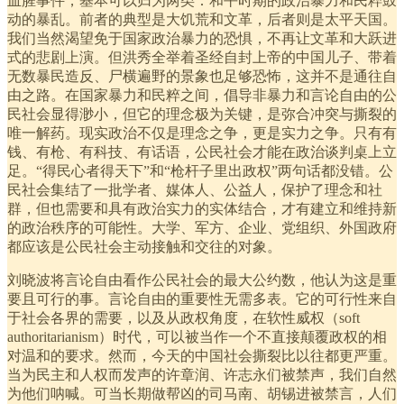
血腥事件，基本可以归为两类：和平时期的政治暴力和民粹鼓
动的暴乱。前者的典型是大饥荒和文革，后者则是太平天国。
我们当然渴望免于国家政治暴力的恐惧，不再让文革和大跃进
式的悲剧上演。但洪秀全举着圣经自封上帝的中国儿子、带着
无数暴民造反、尸横遍野的景象也足够恐怖，这并不是通往自
由之路。在国家暴力和民粹之间，倡导非暴力和言论自由的公
民社会显得渺小，但它的理念极为关键，是弥合冲突与撕裂的
唯一解药。现实政治不仅是理念之争，更是实力之争。只有有
钱、有枪、有科技、有话语，公民社会才能在政治谈判桌上立
足。“得民心者得天下”和“枪杆子里出政权”两句话都没错。公
民社会集结了一批学者、媒体人、公益人，保护了理念和社
群，但也需要和具有政治实力的实体结合，才有建立和维持新
的政治秩序的可能性。大学、军方、企业、党组织、外国政府
都应该是公民社会主动接触和交往的对象。
刘晓波将言论自由看作公民社会的最大公约数，他认为这是重
要且可行的事。言论自由的重要性无需多表。它的可行性来自
于社会各界的需要，以及从政权角度，在软性威权（soft
authoritarianism）时代，可以被当作一个不直接颠覆政权的相
对温和的要求。然而，今天的中国社会撕裂比以往都更严重。
当为民主和人权而发声的许章润、许志永们被禁声，我们自然
为他们呐喊。可当长期做帮凶的司马南、胡锡进被禁言，人们