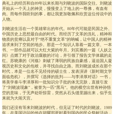
典礼上的经历和自89年以来长期与刘晓波的国际交往。刘晓波
开始从一个天上的神灵，慢慢变上了地上的一尊佛，有血有
肉。而每件我听到的事，都让我更加敬佩和欣赏这位传说中的
人物。
刘晓波生活在一个英雄辈出的年代。80年代可能是民国之外、
中国历史上思想最自由的时代。而经历了文革的洗礼，精神和
物质的贫瘠以及对于“绝不重复文革”的呐喊，让中国人的精神
追求来到了空前的地步。那是一个知识人靠着一篇文章、一本
书、一部作品就可以大红大紫的年月。刘宾雁的一篇《人妖之
间》点燃了对于政治腐败的讨论，并引领了报告文学体裁的走
红。苏晓康的《河殇》刺破了薄弱的民族自豪感，逼迫国人凝
视历史和文化的包袱，并寻找自由之路。而刘晓波成长在那个
时代，本是一位名不见经传的硕士生，发表演讲《新时期文学
面临危机》，并撰写《选择的批判——与李泽厚对话》一书，
将美学泰斗李泽厚和一批知识分子批的体无完肤，直接引发
了“刘晓波现象”，被誉为一匹“黑马”。他的横空出世有种孙悟
空的意味，于无声处听惊雷，突然从石头缝里蹦出来，似乎生
来就为大闹天宫。
我们还没有等来刘晓波的时代，但见证了时代的刘晓波。1989
年，在美国访问的他在胡耀邦死时看到国内的民众祭献活动，