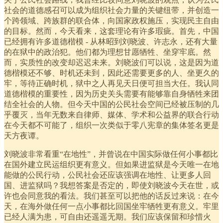
社会的道德感召可以成为组织社会力量的关键纽带，并创造一
个跨领域、跨族群的联合体，向国家政权施压，实现民主自由
的目标。然而，今天看来，这套理论有许多瑕疵。首先，中国
已经拥有许多道德楷模 - 从林昭到刘晓波、许志永，还有大量
的在狱中的政治犯。他们都为理想甘愿牺牲、坐穿牢底。然
而，实质性的改变却迟迟未来。刘晓波们可以说，这是因为道
德楷模还不够、时机还未到，因此还需要更多的人、坐更久的
牢，等待正确时机，狱中之人再见天日便可担当大任。我认同
道德楷模的重要性，因为历史关头需要有能够靠自身牺牲来团
结全社会的人物。但今天中国的公民社会空间已经被压制的几
乎覆灭，当年无数来自律师、媒体、学术和公益界的联合行动
在今天都不可能了，组织一次类似于零八宪章的集体签名更是
天方夜谭。
刘晓波非常看重“在地性”，并曾说在中国实际做任何小事都比
在国外建立民运组织更有意义。但如果进监狱是今天唯一在地
能做的公民行动，公民社会还应该强调在地性、让更多人回
国、进监狱吗？我想答案是否定的，即使刘晓波今天在世，或
许也会同意我的看法。我们甚至可以把他的话反过来说：在今
天，在海外做任何一点小事都比回国坐牢牺牲更有意义。牢里
已经人满为患，可自由还遥遥无期。我们应该保留和珍惜火