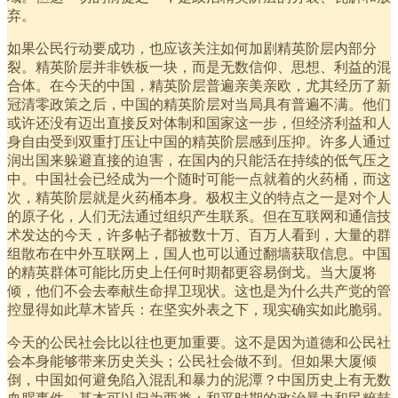
弃。
如果公民行动要成功，也应该关注如何加剧精英阶层内部分
裂。精英阶层并非铁板一块，而是无数信仰、思想、利益的混
合体。在今天的中国，精英阶层普遍亲美亲欧，尤其经历了新
冠清零政策之后，中国的精英阶层对当局具有普遍不满。他们
或许还没有迈出直接反对体制和国家这一步，但经济利益和人
身自由受到双重打压让中国的精英阶层感到压抑。许多人通过
润出国来躲避直接的迫害，在国内的只能活在持续的低气压之
中。中国社会已经成为一个随时可能一点就着的火药桶，而这
次，精英阶层就是火药桶本身。极权主义的特点之一是对个人
的原子化，人们无法通过组织产生联系。但在互联网和通信技
术发达的今天，许多帖子都被数十万、百万人看到，大量的群
组散布在中外互联网上，国人也可以通过翻墙获取信息。中国
的精英群体可能比历史上任何时期都更容易倒戈。当大厦将
倾，他们不会去奉献生命捍卫现状。这也是为什么共产党的管
控显得如此草木皆兵：在坚实外表之下，现实确实如此脆弱。
今天的公民社会比以往也更加重要。这不是因为道德和公民社
会本身能够带来历史关头；公民社会做不到。但如果大厦倾
倒，中国如何避免陷入混乱和暴力的泥潭？中国历史上有无数