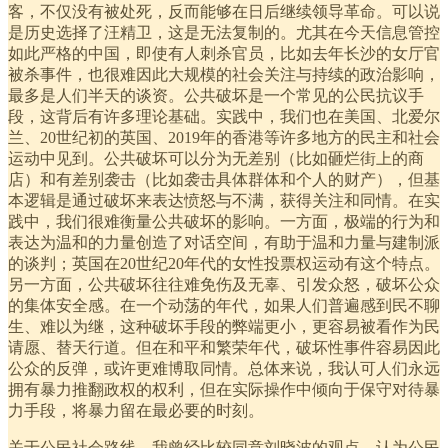
客，不仅没有被处死，反而能够在日后继续领导革命。可以说
是历史选择了汪精卫，这是无法复制的。尤其在今天信息管控
如此严格的中国，即使有人刺杀官员，比如去年长沙的女厅官
被杀事件，也很难因此大规模的社会关注与持续的政治影响，
最多是人们半天的谈资。公共破坏是一个常见的公民抗议手
段，这背后有许多理论基础。实践中，我们也在美国、北爱尔
兰、20世纪初的英国、2019年的香港等许多地方的民主和社会
运动中见到。公共破坏可以分为无差别（比如砸烂街上的商
店）和有差别袭击（比如袭击具体群体和个人的财产），但基
本逻辑是通过破坏来表达愤怒与不满，获得关注和同情。在实
践中，我们很难衡量公共破坏的影响。一方面，极端的行为和
表达为温和的力量创造了对话空间，有助于温和力量与建制派
的谈判；英国在20世纪20年代的女性投票权运动有这个特点。
另一方面，公共破坏往往难免伤及无辜、引发众怒，破坏公众
的集体安全感。在一个动荡的年代，如果人们普遍感到民不聊
生、难以为继，这种破坏手段的弊端更小，更容易被看作为民
请愿、替天行道。但在和平和繁荣年代，破坏性事件容易因此
公众的反弹，或许更难博取同情。总体来说，我认可人们永远
拥有暴力推翻政权的权利，但在实际操作中倾向于保守对待暴
力手段，将暴力留在最必要的时刻。
关于公民社会路线，我曾经比较同意刘晓波的观点，认为公民