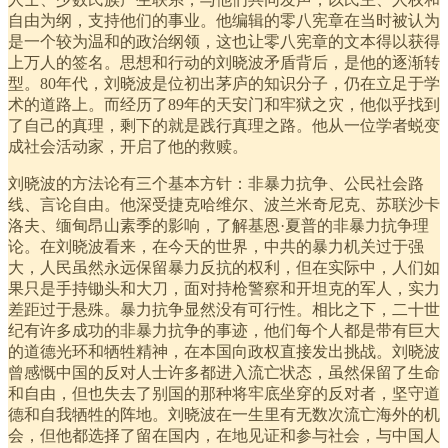
自由为纲，支持他们的事业。他编辑的零八宪章在当时被认为
是一个较为温和的政治纲领，这也让零八宪章的文本得以获得
上万人的签名。思想和行动的刘晓波矛盾背后，是他的逐渐转
型。80年代，刘晓波是位初出茅庐的知识分子，仍在立足于学
术的道路上。而经历了89年的天安门和牢狱之灾，他似乎找到
了自己的真理，剩下的就是践行真理之路。他从一位学者蜕变
成社会活动家，开启了他的救赎。
刘晓波的方法论有三个基本方针：非暴力抗争、公民社会路
线、言论自由。他深受捷克哈维尔、波兰米奇尼克、苏联沙卡
洛夫、缅甸昂山素季的影响，了解基恩·夏普的非暴力抗争理
论。在刘晓波看来，在今天的世界，中共的暴力机关过于强
大，人民虽然永远保留暴力反抗的权利，但在实际中，人们如
果只是手持锄头和大刀，面对持枪警察和开坦克的军人，实力
差距过于悬殊。暴力抗争显然没有可行性。相比之下，二十世
纪有许多成功的非暴力抗争的事迹，他们每个人都是带有巨大
的道德光环和牺牲精神，在本国向政权直接发出挑战。刘晓波
曾感慨中国的反对人士许多都进入流亡状态，虽然保留了生命
和自由，但也失去了别国的那种将牢底坐穿的反对者，坚守道
德和自我牺牲的阵地。刘晓波在一生里有无数次流亡海外的机
会，但他都选择了留在国内，在地见证和参与社会，与中国人