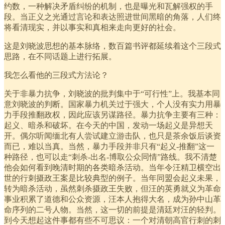
约数，一种解决矛盾纠纷的机制，也是曝光和瓦解强权的手
段。当正义之光通过言论和表达照进世间黑暗的角落，人们终
将看清现实，并以事实和真相来走向更好的社会。
这是刘晓波思想的基本脉络，数百篇书评都延续着这个三段式
思路，在不同话题上进行拓展。
我怎么看他的三段式方法论？
关于非暴力抗争，刘晓波的批判集中于“可行性”上。我基本同
意刘晓波的判断。国家暴力机关过于强大，个人没有实力用暴
力手段推翻政权，因此应该另谋路径。暴力抗争主要有三种：
起义、暗杀和破坏。在今天的中国，发动一场起义是异想天
开。偶尔听闻缅北有人尝试建立游击队，也只是茶余饭后谈资
而已，难以当真。当然，暴力手段并非只有“起义-推翻”这一
种路径，也可以走“刺杀-出名-博取公众同情”路线。我不清楚
他会如何看到晚清时期的各类暗杀活动。当年令汪精卫横空出
世的行刺摄政王案是比较典型的例子。当年同盟会起义未果，
转为暗杀活动，虽然刺杀摄政王失败，但汪的英勇就义为革命
事业积累了道德和公众资源，汪本人抱得大名，成为孙中山革
命序列的二号人物。当然，这一切的前提是清廷对汪的轻判。
到今天想起这件事都有些不可思议：一个对清朝高官行刺的刺