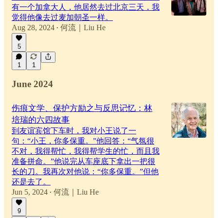
有一个加拿大人，他居然去过北京三天，我
觉得他像去过麦加朝圣一样。
Aug 28, 2024
何流｜Liu He
•
5
1
1
June 2024
伤痕文学、保护方励之与反思记忆：林
培瑞的六四故事
到友谊宾馆下车时，我对小王说了一
句：“小王，你多保重。”他回答：“气氛很
不对，我得帮忙，我得帮学生的忙，而且我
准备拼命。”他说完从车座底下拿出一把很
长的刀。我再次对他说：“你多保重。”但他
还是去了。
Jun 5, 2024
何流｜Liu He
•
9