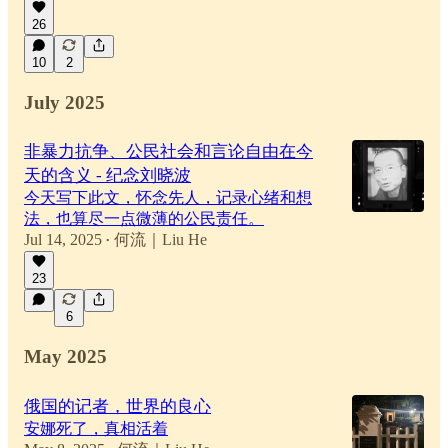
26
10
2
July 2025
非暴力抗争、公民社会和言论自由在今
天的含义 - 纪念刘晓波
今天写下此文，怀念先人，记录心绪和想
法，也算尽一点微薄的公民责任。
Jul 14, 2025
何流｜Liu He
•
23
6
May 2025
俄国的记者，世界的良心
安娜死了，真相活着