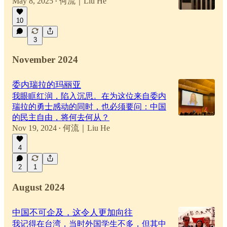
May 8, 2025
何流｜Liu He
•
10
3
November 2024
委内瑞拉的玛丽亚
我眼眶红润，陷入沉思。在为这位来自委内
瑞拉的勇士感动的同时，也必须要问：中国
的民主自由，将何去何从？
Nov 19, 2024
何流｜Liu He
•
4
2
1
August 2024
中国不可企及，这令人更加向往
我记得在台湾，当时外国学生不多，但其中