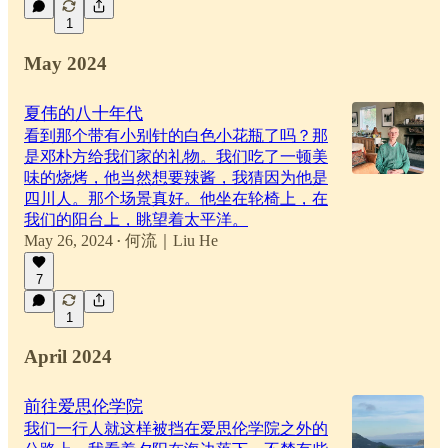
1
May 2024
夏伟的八十年代
看到那个带有小别针的白色小花瓶了吗？那
是邓朴方给我们家的礼物。我们吃了一顿美
味的烧烤，他当然想要辣酱，我猜因为他是
四川人。那个场景真好。他坐在轮椅上，在
我们的阳台上，眺望着太平洋。
May 26, 2024
何流｜Liu He
•
7
1
April 2024
前往爱思伦学院
我们一行人就这样被挡在爱思伦学院之外的